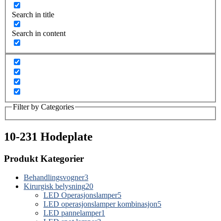
Search in title
Search in content
Filter by Categories
10-231 Hodeplate
Produkt Kategorier
Behandlingsvogner
3
Kirurgisk belysning
20
LED Operasjonslamper
5
LED operasjonslamper kombinasjon
5
LED pannelamper
1