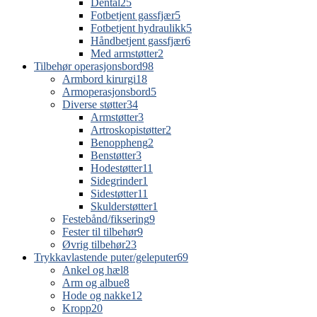
Dental
25
Fotbetjent gassfjær
5
Fotbetjent hydraulikk
5
Håndbetjent gassfjær
6
Med armstøtter
2
Tilbehør operasjonsbord
98
Armbord kirurgi
18
Armoperasjonsbord
5
Diverse støtter
34
Armstøtter
3
Artroskopistøtter
2
Benoppheng
2
Benstøtter
3
Hodestøtter
11
Sidegrinder
1
Sidestøtter
11
Skulderstøtter
1
Festebånd/fiksering
9
Fester til tilbehør
9
Øvrig tilbehør
23
Trykkavlastende puter/geleputer
69
Ankel og hæl
8
Arm og albue
8
Hode og nakke
12
Kropp
20