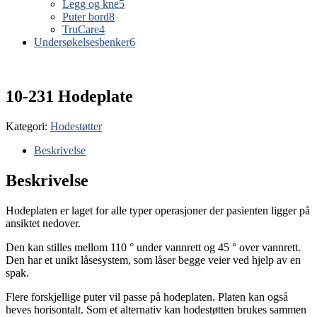
Legg og kne
5
Puter bord
8
TruCare
4
Undersøkelsesbenker
6
10-231 Hodeplate
Kategori:
Hodestøtter
Beskrivelse
Beskrivelse
Hodeplaten er laget for alle typer operasjoner der pasienten ligger på
ansiktet nedover.
Den kan stilles mellom 110 ° under vannrett og 45 ° over vannrett.
Den har et unikt låsesystem, som låser begge veier ved hjelp av en
spak.
Flere forskjellige puter vil passe på hodeplaten. Platen kan også
heves horisontalt. Som et alternativ kan hodestøtten brukes sammen