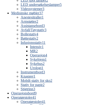
LED spot lamper
2
LED undersøkelseslamper
5
Videosystemer
3
Medisinske møbler
37
Anestesitraller
1
Armstøtter
2
Assistansebord
3
Avfall/Tøystativ
3
Bollestativ
4
Bøttestativ
2
Infusjonsstativ
11
Intensiv
1
MR
2
Operasjon
4
Sykehjem
1
Sykehus
2
Urologi
1
Instrumentbord
3
Knagger
1
Mobilt stativ for sko
2
Stativ for papir
2
Stigtrinn
3
Operasjonsbord
9
Operatørstoler
41
Operatørstoler
41