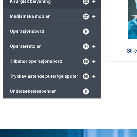
+
Kirurgisk belysning
20
+
Medisinske møbler
37
Operasjonsbord
9
+
Operatørstoler
41
Stil
+
Tilbehør operasjonsbord
98
+
Trykkavlastende puter/geleputer
69
Undersøkelsesbenker
6