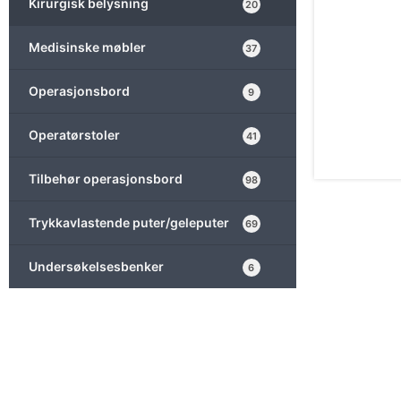
Kirurgisk belysning
20
Medisinske møbler
37
Operasjonsbord
9
Operatørstoler
41
Tilbehør operasjonsbord
98
Trykkavlastende puter/geleputer
69
Undersøkelsesbenker
6