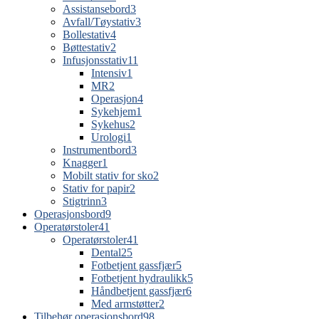
Assistansebord
3
Avfall/Tøystativ
3
Bollestativ
4
Bøttestativ
2
Infusjonsstativ
11
Intensiv
1
MR
2
Operasjon
4
Sykehjem
1
Sykehus
2
Urologi
1
Instrumentbord
3
Knagger
1
Mobilt stativ for sko
2
Stativ for papir
2
Stigtrinn
3
Operasjonsbord
9
Operatørstoler
41
Operatørstoler
41
Dental
25
Fotbetjent gassfjær
5
Fotbetjent hydraulikk
5
Håndbetjent gassfjær
6
Med armstøtter
2
Tilbehør operasjonsbord
98