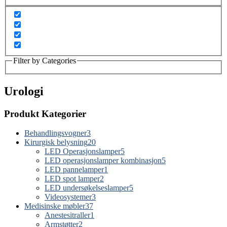
Filter by Categories
Urologi
Produkt Kategorier
Behandlingsvogner
3
Kirurgisk belysning
20
LED Operasjonslamper
5
LED operasjonslamper kombinasjon
5
LED pannelamper
1
LED spot lamper
2
LED undersøkelseslamper
5
Videosystemer
3
Medisinske møbler
37
Anestesitraller
1
Armstøtter
2