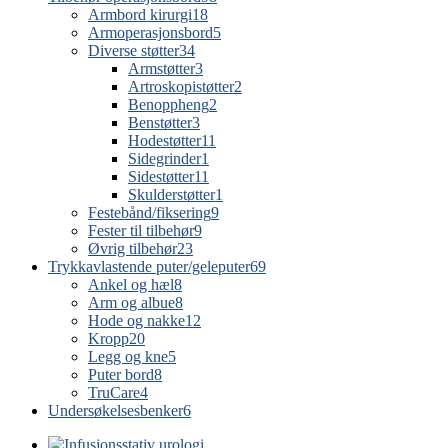
Armbord kirurgi
18
Armoperasjonsbord
5
Diverse støtter
34
Armstøtter
3
Artroskopistøtter
2
Benoppheng
2
Benstøtter
3
Hodestøtter
11
Sidegrinder
1
Sidestøtter
11
Skulderstøtter
1
Festebånd/fiksering
9
Fester til tilbehør
9
Øvrig tilbehør
23
Trykkavlastende puter/geleputer
69
Ankel og hæl
8
Arm og albue
8
Hode og nakke
12
Kropp
20
Legg og kne
5
Puter bord
8
TruCare
4
Undersøkelsesbenker
6