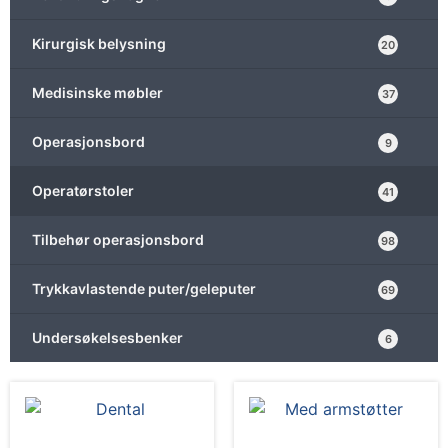
Kirurgisk belysning
20
Medisinske møbler
37
Operasjonsbord
9
Operatørstoler
41
Tilbehør operasjonsbord
98
Trykkavlastende puter/geleputer
69
Undersøkelsesbenker
6