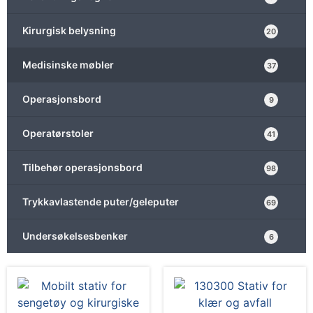
Kirurgisk belysning
20
Medisinske møbler
37
Operasjonsbord
9
Operatørstoler
41
Tilbehør operasjonsbord
98
Trykkavlastende puter/geleputer
69
Undersøkelsesbenker
6