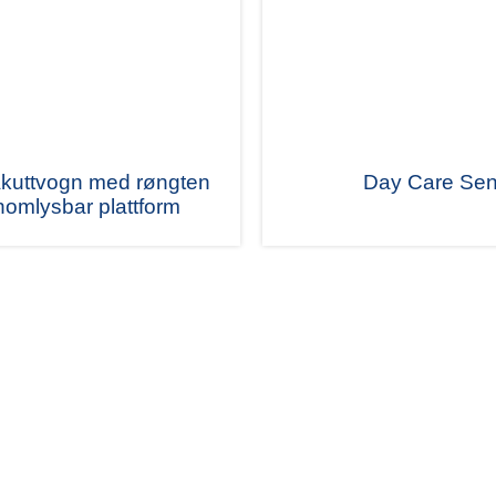
kuttvogn med røngten
Day Care Se
nomlysbar plattform