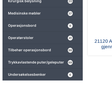
Kirurgisk belysning
20
Medisinske møbler
37
Operasjonsbord
9
Operatørstoler
41
21120 A
gjen
Tilbehør operasjonsbord
98
Trykkavlastende puter/geleputer
69
Undersøkelsesbenker
6