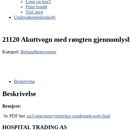
Legg og kne
5
Puter bord
8
TruCare
4
Undersøkelsesbenker
6
21120 Akuttvogn med røngten gjennomlysb
Kategori:
Behandlingsvogner
Beskrivelse
Beskrivelse
Brosjyre:
Se PDF her..
qa3-emergencystretcher-condensed-web-final
HOSPITAL TRADING AS