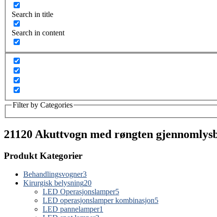
Search in title
Search in content
Filter by Categories
21120 Akuttvogn med røngten gjennomlysb
Produkt Kategorier
Behandlingsvogner
3
Kirurgisk belysning
20
LED Operasjonslamper
5
LED operasjonslamper kombinasjon
5
LED pannelamper
1