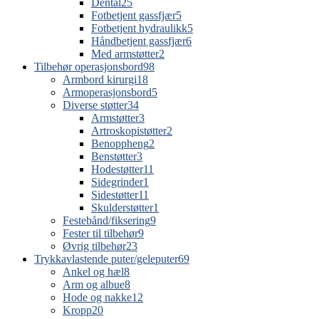
Dental
25
Fotbetjent gassfjær
5
Fotbetjent hydraulikk
5
Håndbetjent gassfjær
6
Med armstøtter
2
Tilbehør operasjonsbord
98
Armbord kirurgi
18
Armoperasjonsbord
5
Diverse støtter
34
Armstøtter
3
Artroskopistøtter
2
Benoppheng
2
Benstøtter
3
Hodestøtter
11
Sidegrinder
1
Sidestøtter
11
Skulderstøtter
1
Festebånd/fiksering
9
Fester til tilbehør
9
Øvrig tilbehør
23
Trykkavlastende puter/geleputer
69
Ankel og hæl
8
Arm og albue
8
Hode og nakke
12
Kropp
20