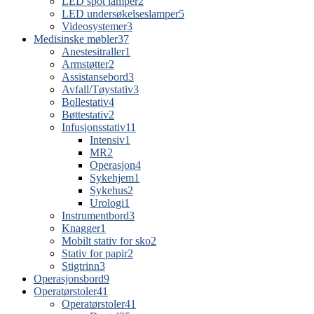
LED spot lamper
2
LED undersøkelseslamper
5
Videosystemer
3
Medisinske møbler
37
Anestesitraller
1
Armstøtter
2
Assistansebord
3
Avfall/Tøystativ
3
Bollestativ
4
Bøttestativ
2
Infusjonsstativ
11
Intensiv
1
MR
2
Operasjon
4
Sykehjem
1
Sykehus
2
Urologi
1
Instrumentbord
3
Knagger
1
Mobilt stativ for sko
2
Stativ for papir
2
Stigtrinn
3
Operasjonsbord
9
Operatørstoler
41
Operatørstoler
41