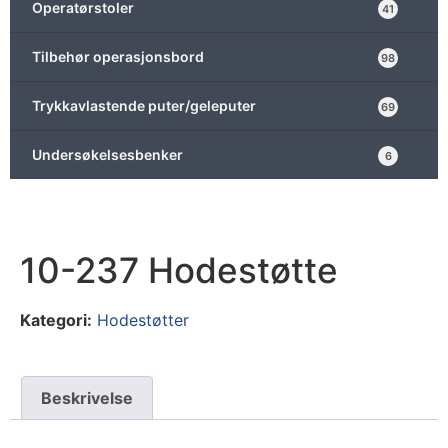
Operatørstoler
41
Tilbehør operasjonsbord
98
Trykkavlastende puter/geleputer
69
Undersøkelsesbenker
6
10-237 Hodestøtte
Kategori:
Hodestøtter
Beskrivelse