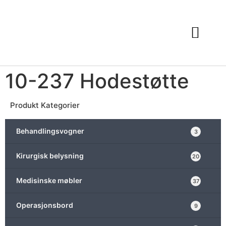
10-237 Hodestøtte
Produkt Kategorier
Behandlingsvogner
3
Kirurgisk belysning
20
Medisinske møbler
37
Operasjonsbord
9