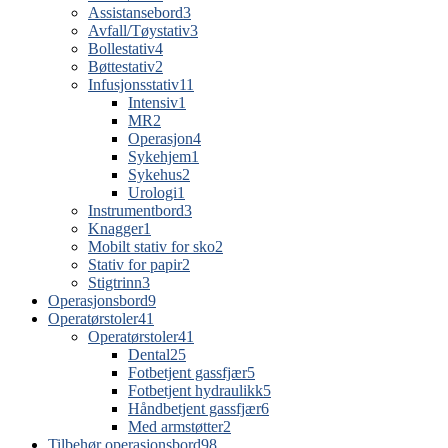
Assistansebord
3
Avfall/Tøystativ
3
Bollestativ
4
Bøttestativ
2
Infusjonsstativ
11
Intensiv
1
MR
2
Operasjon
4
Sykehjem
1
Sykehus
2
Urologi
1
Instrumentbord
3
Knagger
1
Mobilt stativ for sko
2
Stativ for papir
2
Stigtrinn
3
Operasjonsbord
9
Operatørstoler
41
Operatørstoler
41
Dental
25
Fotbetjent gassfjær
5
Fotbetjent hydraulikk
5
Håndbetjent gassfjær
6
Med armstøtter
2
Tilbehør operasjonsbord
98