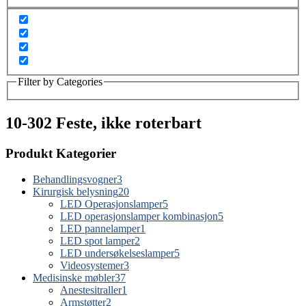
Filter by Categories
10-302 Feste, ikke roterbart
Produkt Kategorier
Behandlingsvogner
3
Kirurgisk belysning
20
LED Operasjonslamper
5
LED operasjonslamper kombinasjon
5
LED pannelamper
1
LED spot lamper
2
LED undersøkelseslamper
5
Videosystemer
3
Medisinske møbler
37
Anestesitraller
1
Armstøtter
2