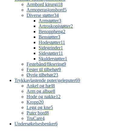
Armbord kirurgi
18
Armoperasjonsbord
5
Diverse støtter
34
Armstøtter
3
Artroskopistøtter
2
Benoppheng
2
Benstøtter
3
Hodestøtter
11
Sidegrinder
1
Sidestøtter
11
Skulderstøtter
1
Festebånd/fiksering
9
Fester til tilbehør
9
Øvrig tilbehør
23
Trykkavlastende puter/geleputer
69
Ankel og hæl
8
Arm og albue
8
Hode og nakke
12
Kropp
20
Legg og kne
5
Puter bord
8
TruCare
4
Undersøkelsesbenker
6