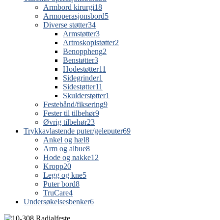
Armbord kirurgi
18
Armoperasjonsbord
5
Diverse støtter
34
Armstøtter
3
Artroskopistøtter
2
Benoppheng
2
Benstøtter
3
Hodestøtter
11
Sidegrinder
1
Sidestøtter
11
Skulderstøtter
1
Festebånd/fiksering
9
Fester til tilbehør
9
Øvrig tilbehør
23
Trykkavlastende puter/geleputer
69
Ankel og hæl
8
Arm og albue
8
Hode og nakke
12
Kropp
20
Legg og kne
5
Puter bord
8
TruCare
4
Undersøkelsesbenker
6