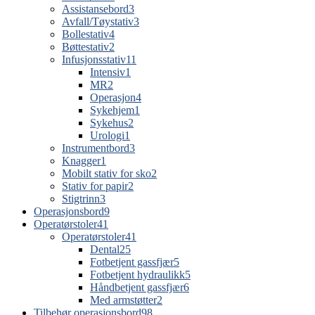
Assistansebord
3
Avfall/Tøystativ
3
Bollestativ
4
Bøttestativ
2
Infusjonsstativ
11
Intensiv
1
MR
2
Operasjon
4
Sykehjem
1
Sykehus
2
Urologi
1
Instrumentbord
3
Knagger
1
Mobilt stativ for sko
2
Stativ for papir
2
Stigtrinn
3
Operasjonsbord
9
Operatørstoler
41
Operatørstoler
41
Dental
25
Fotbetjent gassfjær
5
Fotbetjent hydraulikk
5
Håndbetjent gassfjær
6
Med armstøtter
2
Tilbehør operasjonsbord
98