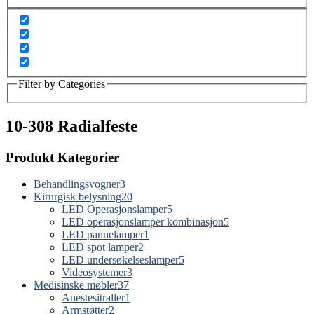
Filter by Categories
10-308 Radialfeste
Produkt Kategorier
Behandlingsvogner
3
Kirurgisk belysning
20
LED Operasjonslamper
5
LED operasjonslamper kombinasjon
5
LED pannelamper
1
LED spot lamper
2
LED undersøkelseslamper
5
Videosystemer
3
Medisinske møbler
37
Anestesitraller
1
Armstøtter
2