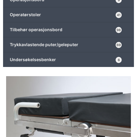
9
Operatørstoler
41
Tilbehør operasjonsbord
98
Trykkavlastende puter/geleputer
69
Undersøkelsesbenker
6