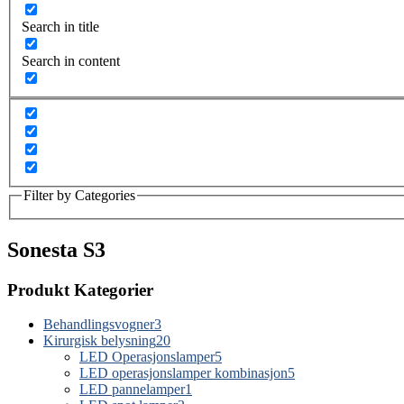
Search in title
Search in content
Filter by Categories
Sonesta S3
Produkt Kategorier
Behandlingsvogner
3
Kirurgisk belysning
20
LED Operasjonslamper
5
LED operasjonslamper kombinasjon
5
LED pannelamper
1