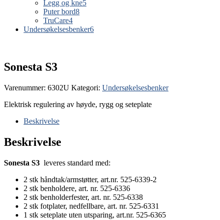
Legg og kne
5
Puter bord
8
TruCare
4
Undersøkelsesbenker
6
Sonesta S3
Varenummer:
6302U
Kategori:
Undersøkelsesbenker
Elektrisk regulering av høyde, rygg og seteplate
Beskrivelse
Beskrivelse
Sonesta S3
leveres standard med:
2 stk håndtak/armstøtter, art.nr. 525-6339-2
2 stk benholdere, art. nr. 525-6336
2 stk benholderfester, art. nr. 525-6338
2 stk fotplater, nedfellbare, art. nr. 525-6331
1 stk seteplate uten utsparing, art.nr. 525-6365