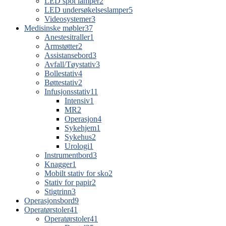
LED spot lamper
2
LED undersøkelseslamper
5
Videosystemer
3
Medisinske møbler
37
Anestesitraller
1
Armstøtter
2
Assistansebord
3
Avfall/Tøystativ
3
Bollestativ
4
Bøttestativ
2
Infusjonsstativ
11
Intensiv
1
MR
2
Operasjon
4
Sykehjem
1
Sykehus
2
Urologi
1
Instrumentbord
3
Knagger
1
Mobilt stativ for sko
2
Stativ for papir
2
Stigtrinn
3
Operasjonsbord
9
Operatørstoler
41
Operatørstoler
41