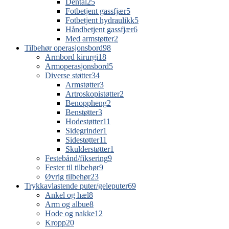
Dental
25
Fotbetjent gassfjær
5
Fotbetjent hydraulikk
5
Håndbetjent gassfjær
6
Med armstøtter
2
Tilbehør operasjonsbord
98
Armbord kirurgi
18
Armoperasjonsbord
5
Diverse støtter
34
Armstøtter
3
Artroskopistøtter
2
Benoppheng
2
Benstøtter
3
Hodestøtter
11
Sidegrinder
1
Sidestøtter
11
Skulderstøtter
1
Festebånd/fiksering
9
Fester til tilbehør
9
Øvrig tilbehør
23
Trykkavlastende puter/geleputer
69
Ankel og hæl
8
Arm og albue
8
Hode og nakke
12
Kropp
20