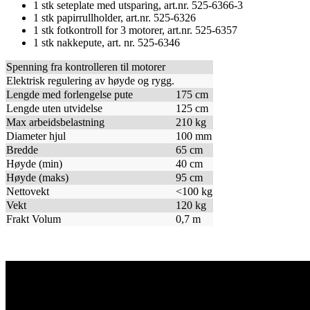
1 stk seteplate med utsparing, art.nr. 525-6366-3
1 stk papirrullholder, art.nr. 525-6326
1 stk fotkontroll for 3 motorer, art.nr. 525-6357
1 stk nakkepute, art. nr. 525-6346
Spenning fra kontrolleren til motorer
Elektrisk regulering av høyde og rygg.
Lengde med forlengelse pute
175 cm
Lengde uten utvidelse
125 cm
Max arbeidsbelastning
210 kg
Diameter hjul
100 mm
Bredde
65 cm
Høyde (min)
40 cm
Høyde (maks)
95 cm
Nettovekt
<100 kg
Vekt
120 kg
Frakt Volum
0,7 m