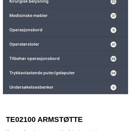
Kirurgisk belysning
20
Medisinske møbler
37
Operasjonsbord
9
Operatørstoler
41
Tilbehør operasjonsbord
98
Trykkavlastende puter/geleputer
69
Undersøkelsesbenker
6
TE02100 ARMSTØTTE