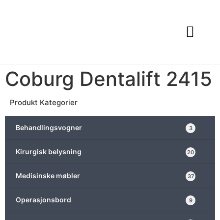
Coburg Dentalift 2415
Produkt Kategorier
Behandlingsvogner
3
Kirurgisk belysning
20
Medisinske møbler
37
Operasjonsbord
9