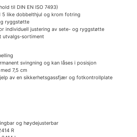
hold til DIN EN ISO 7493)
5 like dobbelthjul og krom fotring
g ryggstøtte
r individuell justering av sete- og ryggstøtte
t utvalgs-sortiment
elling
anent svingning og kan låses i posisjon
 med 7,5 cm
elp av en sikkerhetsgassfjær og fotkontrollplate
vingbar og høydejusterbar
 2414 R