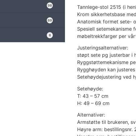
98
Tannlege-stol 2515 (i hen
Krom sikkerhetsbase med 
69
Anatomisk formet sete- o
Spesiell setemekanisme fo
møbeltrekkfarger per vår
6
Justeringsalternativer:
støpt sete pg justerbar i h
Ryggstøttemekanisme perm
Rygghøyden kan justeres
Setehøydejustering ved hj
Setehøyde:
T: 43 – 57 cm
H: 49 – 69 cm
Alternativer:
Armstøtte til brukeren, s
Høyre arm: bestillingsnr.