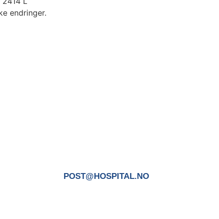
. 2414 L
e endringer.
POST@HOSPITAL.NO