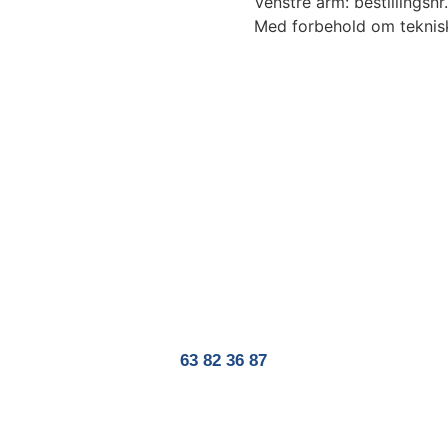
Venstre arm: bestillingsnr
Med forbehold om teknisk
63 82 36 87