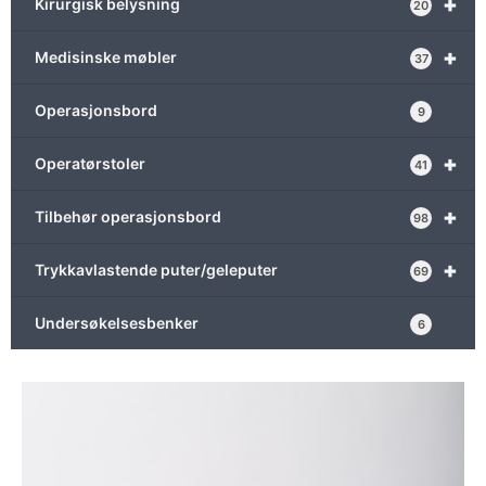
+
Kirurgisk belysning
20
+
Medisinske møbler
37
Operasjonsbord
9
+
Operatørstoler
41
+
Tilbehør operasjonsbord
98
+
Trykkavlastende puter/geleputer
69
Undersøkelsesbenker
6