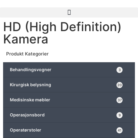
HD (High Definition)
Kamera
Produkt Kategorier
Behandlingsvogner
3
Kirurgisk belysning
20
Medisinske møbler
37
Operasjonsbord
9
Operatørstoler
41