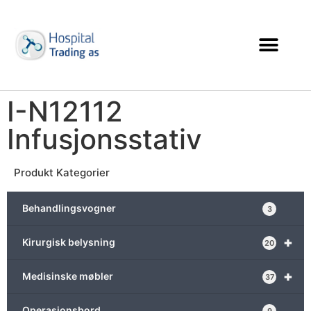
I-N12112
Infusjonsstativ
Produkt Kategorier
Behandlingsvogner
3
+
Kirurgisk belysning
20
+
Medisinske møbler
37
Operasjonsbord