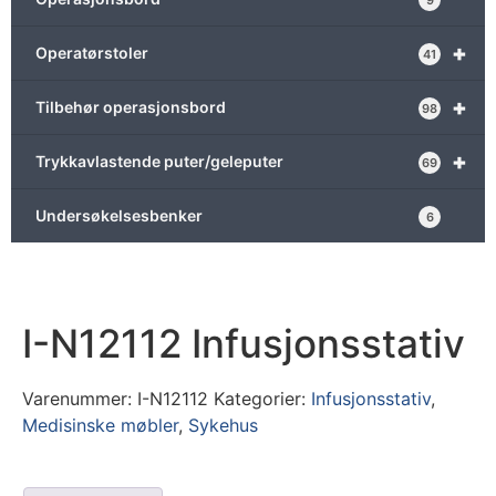
9
+
Operatørstoler
41
+
Tilbehør operasjonsbord
98
+
Trykkavlastende puter/geleputer
69
Undersøkelsesbenker
6
I-N12112 Infusjonsstativ
Varenummer:
I-N12112
Kategorier:
Infusjonsstativ
,
Medisinske møbler
,
Sykehus