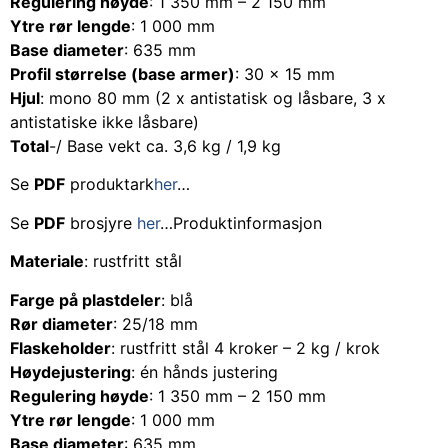
Regulering høyde
: 1 350 mm – 2 150 mm
Ytre rør lengde
: 1 000 mm
Base diameter
: 635 mm
Profil størrelse (base armer)
: 30 x 15 mm
Hjul
: mono 80 mm (2 x antistatisk og låsbare, 3 x
antistatiske ikke låsbare)
Total
-/ Base vekt ca. 3,6 kg / 1,9 kg
Se
PDF
produktark
her
…
Se
PDF
brosjyre
her
…Produktinformasjon
Materiale
: rustfritt stål
Farge på plastdeler
: blå
Rør diameter
: 25/18 mm
Flaskeholder
: rustfritt stål 4 kroker – 2 kg / krok
Høydejustering
: én hånds justering
Regulering høyde
: 1 350 mm – 2 150 mm
Ytre rør lengde
: 1 000 mm
Base diameter
: 635 mm