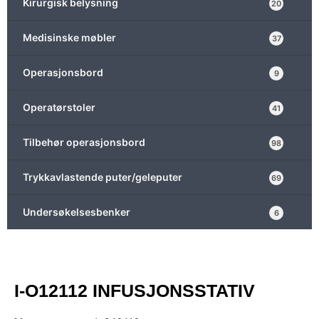
Kirurgisk belysning
20
Medisinske møbler
37
Operasjonsbord
9
Operatørstoler
41
Tilbehør operasjonsbord
98
Trykkavlastende puter/geleputer
69
Undersøkelsesbenker
6
I-O12112 INFUSJONSSTATIV