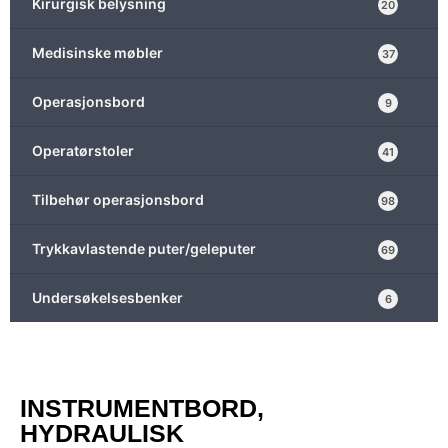
Kirurgisk belysning
20
Medisinske møbler
37
Operasjonsbord
9
Operatørstoler
41
Tilbehør operasjonsbord
98
Trykkavlastende puter/geleputer
69
Undersøkelsesbenker
6
INSTRUMENTBORD,
HYDRAULISK