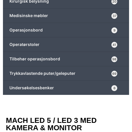
Kirurgisk belysning
20
Medisinske møbler
37
Operasjonsbord
9
Operatørstoler
41
Tilbehør operasjonsbord
98
Trykkavlastende puter/geleputer
69
Undersøkelsesbenker
6
MACH LED 5 / LED 3 MED
KAMERA & MONITOR