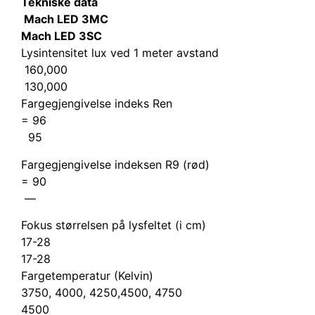
Tekniske data
Mach LED 3MC
Mach LED 3SC
Lysintensitet lux ved 1 meter avstand
160,000
130,000
Fargegjengivelse indeks Ren
= 96
95
Fargegjengivelse indeksen R9 (rød)
= 90
—
Fokus størrelsen på lysfeltet (i cm)
17-28
17-28
Fargetemperatur (Kelvin)
3750, 4000, 4250,4500, 4750
4500