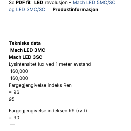
Se
PDF fil
:
LED
revolusjon –
Mach LED 5MC/SC
og LED 3MC/SC
Produktinformasjon
Tekniske data
Mach LED 3MC
Mach LED 3SC
Lysintensitet lux ved 1 meter avstand
160,000
160,000
Fargegjengivelse indeks Ren
= 96
95
Fargegjengivelse indeksen R9 (rød)
= 90
—