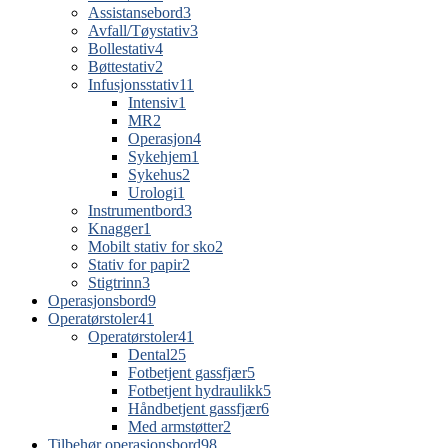
Assistansebord
3
Avfall/Tøystativ
3
Bollestativ
4
Bøttestativ
2
Infusjonsstativ
11
Intensiv
1
MR
2
Operasjon
4
Sykehjem
1
Sykehus
2
Urologi
1
Instrumentbord
3
Knagger
1
Mobilt stativ for sko
2
Stativ for papir
2
Stigtrinn
3
Operasjonsbord
9
Operatørstoler
41
Operatørstoler
41
Dental
25
Fotbetjent gassfjær
5
Fotbetjent hydraulikk
5
Håndbetjent gassfjær
6
Med armstøtter
2
Tilbehør operasjonsbord
98