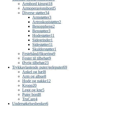
Armbord kirurgi
18
Armoperasjonsbord
5
Diverse støtter
34
Armstøtter
3
Artroskopistøtter
2
Benoppheng
2
Benstøtter
3
Hodestøtter
11
Sidegrinder
1
Sidestøtter
11
Skulderstøtter
1
Festebånd/fiksering
9
Fester til tilbehør
9
Øvrig tilbehør
23
Trykkavlastende puter/geleputer
69
Ankel og hæl
8
Arm og albue
8
Hode og nakke
12
Kropp
20
Legg og kne
5
Puter bord
8
TruCare
4
Undersøkelsesbenker
6