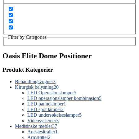
Filter by Categories
Oasis Elite Dome Positioner
Produkt Kategorier
Behandlingsvogner
3
Kirurgisk belysning
20
LED Operasjonslamper
5
LED operasjonslamper kombinasjon
5
LED pannelamper
1
LED spot lamper
2
LED undersøkelseslamper
5
Videosystemer
3
Medisinske møbler
37
Anestesitraller
1
Armstøtter
2