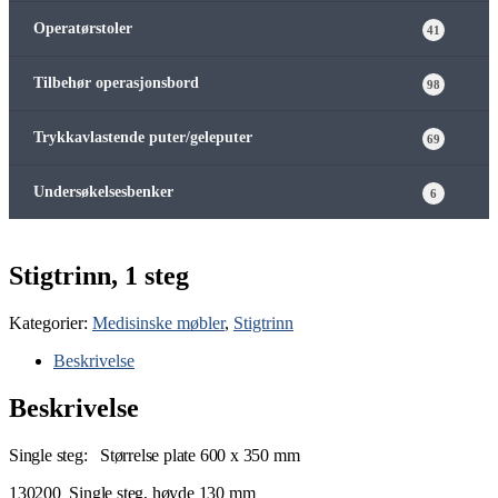
Operatørstoler
41
Tilbehør operasjonsbord
98
Trykkavlastende puter/geleputer
69
Undersøkelsesbenker
6
Stigtrinn, 1 steg
Kategorier:
Medisinske møbler
,
Stigtrinn
Beskrivelse
Beskrivelse
Single steg: Størrelse plate 600 x 350 mm
130200 Single steg, høyde 130 mm