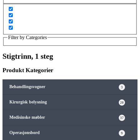
Filter by Categories
Stigtrinn, 1 steg
Produkt Kategorier
Behandlingsvogner
3
Kirurgisk belysning
20
Medisinske møbler
37
Operasjonsbord
9