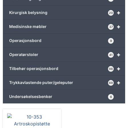
+
Kirurgisk belysning
20
+
Medisinske møbler
37
Operasjonsbord
9
+
Operatørstoler
41
+
Tilbehør operasjonsbord
98
+
Trykkavlastende puter/geleputer
69
Undersøkelsesbenker
6