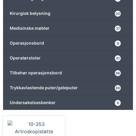
Kirurgisk belysning
20
Medisinske møbler
37
Operasjonsbord
9
Operatørstoler
41
Tilbehør operasjonsbord
98
Trykkavlastende puter/geleputer
69
Undersøkelsesbenker
6