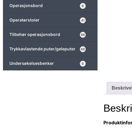
Operasjonsbord
9
Operatørstoler
41
Tilbehør operasjonsbord
98
Trykkavlastende puter/geleputer
69
Undersøkelsesbenker
6
Beskrive
Beskr
Produktinfo