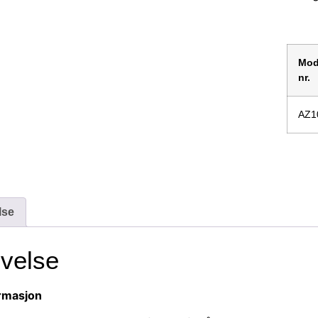
Mod
nr.
AZ1
lse
ivelse
rmasjon