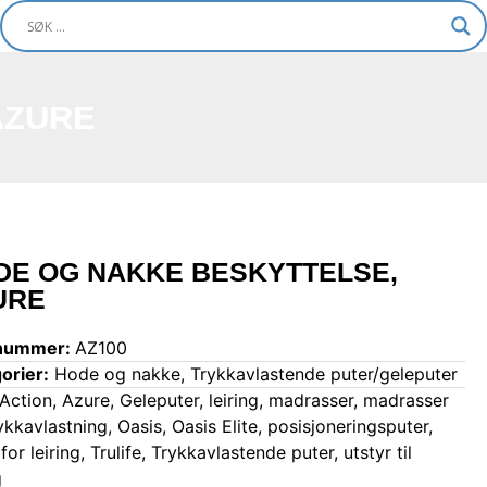
AZURE
DE OG NAKKE BESKYTTELSE,
URE
nummer:
AZ100
orier:
Hode og nakke
,
Trykkavlastende puter/geleputer
Action
,
Azure
,
Geleputer
,
leiring
,
madrasser
,
madrasser
rykkavlastning
,
Oasis
,
Oasis Elite
,
posisjoneringsputer
,
for leiring
,
Trulife
,
Trykkavlastende puter
,
utstyr til
g