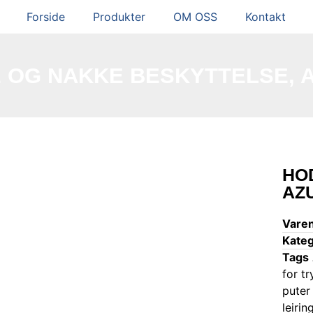
Forside
Produkter
OM OSS
Kontakt
 OG NAKKE BESKYTTELSE, 
HO
AZ
Vare
Kateg
Tags
for t
puter 
leirin