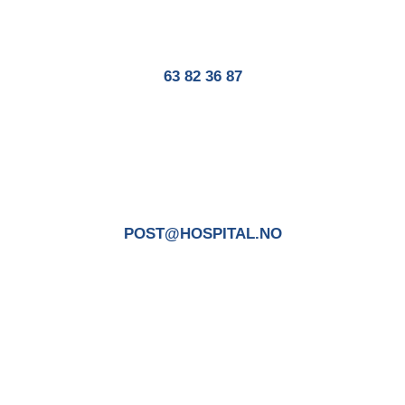
63 82 36 87
POST@HOSPITAL.NO
Copyright © Hospital Trading AS.