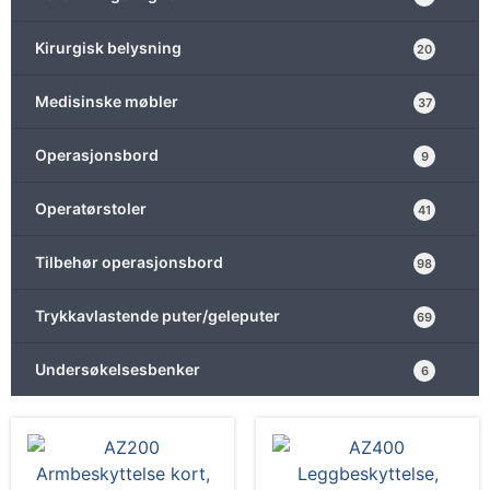
Kirurgisk belysning
20
Medisinske møbler
37
Operasjonsbord
9
Operatørstoler
41
Tilbehør operasjonsbord
98
Trykkavlastende puter/geleputer
69
Undersøkelsesbenker
6